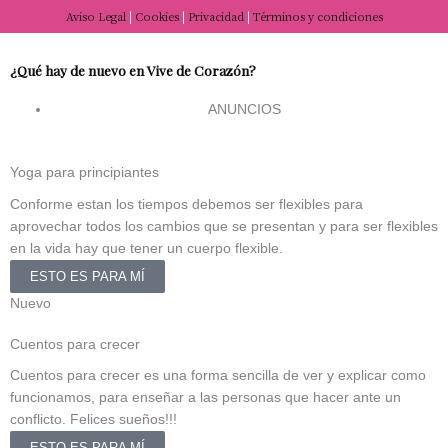
e
t
t
n
Aviso Legal
|
Cookies
|
Privacidad
|
Términos y condiciones
b
a
u
-
¿Qué hay de nuevo en Vive de Corazón?
o
g
b
t
ANUNCIOS
o
r
e
i
Yoga para principiantes
k
a
k
Conforme estan los tiempos debemos ser flexibles para
aprovechar todos los cambios que se presentan y para ser flexibles
m
t
en la vida hay que tener un cuerpo flexible.
ESTO ES PARA MÍ
o
Nuevo
k
Cuentos para crecer
Cuentos para crecer es una forma sencilla de ver y explicar como
funcionamos, para enseñar a las personas que hacer ante un
conflicto. Felices sueños!!!
ESTO ES PARA MÍ