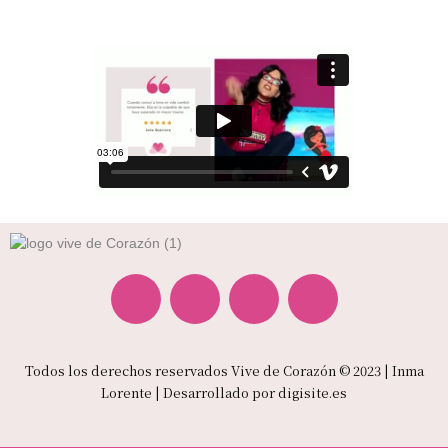
F
I
Y
I
a
n
o
c
Todos los derechos reservados Vive de Corazón © 2023 | Inma
c
s
u
o
Lorente | Desarrollado por
digisite.es