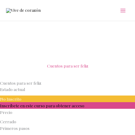
Ir
al
contenido
Cuentos para ser feliz
Cuentos para ser feliz
Estado actual
No Inscrito
Inscríbete en este curso para obtener acceso
Precio
Cerrado
Primeros pasos